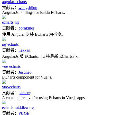
angular-echarts
贡献者：
wangshijun
AngularJs bindings for Baidu ECharts.
echarts-ng
贡献者：
bornkiller
使用 Angular 封装 ECharts 为指令。
ng-echarts
贡献者：
liekkas
AngularJs 版 ECharts，支持最新 ECharts3.x。
vue-echarts
贡献者：
Justineo
ECharts component for Vue.js.
vue-echarts
贡献者：
panteng
A custom directive for using Echarts in Vue.js apps.
echarts-middleware
贡献者：
PUGE