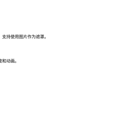
，支持使用图片作为遮罩。
波和动画。
。