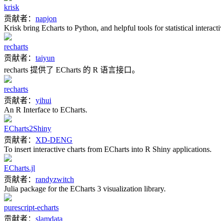
krisk
贡献者：
napjon
Krisk bring Echarts to Python, and helpful tools for statistical interacti
recharts
贡献者：
taiyun
recharts 提供了 ECharts 的 R 语言接口。
recharts
贡献者：
yihui
An R Interface to ECharts.
ECharts2Shiny
贡献者：
XD-DENG
To insert interactive charts from ECharts into R Shiny applications.
ECharts.jl
贡献者：
randyzwitch
Julia package for the ECharts 3 visualization library.
purescript-echarts
贡献者：
slamdata