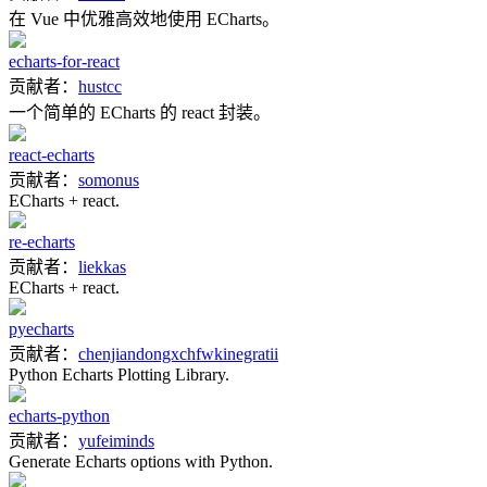
在 Vue 中优雅高效地使用 ECharts。
echarts-for-react
贡献者：
hustcc
一个简单的 ECharts 的 react 封装。
react-echarts
贡献者：
somonus
ECharts + react.
re-echarts
贡献者：
liekkas
ECharts + react.
pyecharts
贡献者：
chenjiandongx
chfw
kinegratii
Python Echarts Plotting Library.
echarts-python
贡献者：
yufeiminds
Generate Echarts options with Python.