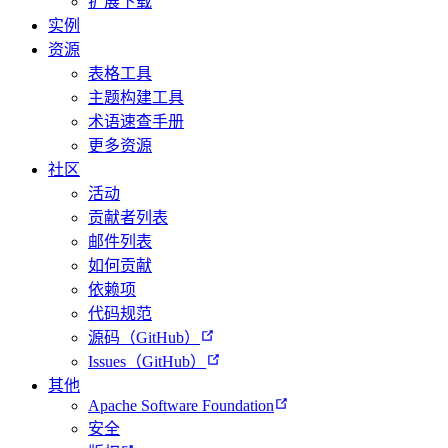
扩展下载
实例
资源
表格工具
主题构建工具
术语速查手册
更多资源
社区
活动
贡献者列表
邮件列表
如何贡献
依赖项
代码规范
源码（GitHub）
Issues（GitHub）
其他
Apache Software Foundation
安全