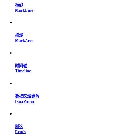
标线
MarkLine
标域
MarkArea
时间轴
Timeline
数据区域缩放
DataZoom
刷选
Brush