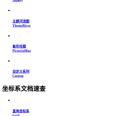
Sankey
主题河流图
ThemeRiver
象形柱图
PictorialBar
自定义系列
Custom
坐标系文档速查
直角坐标系
Grid