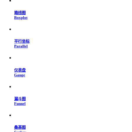
箱线图
Boxplot
平行坐标
Parallel
仪表盘
Gauge
漏斗图
Funnel
桑基图