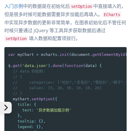
入门示例
中的数据是在初始化后
中直接填入的，
setOption
但是很多时候可能数据需要异步加载后再填入。
ECharts
中实现异步数据的更新非常简单，在图表初始化后不管任何
时候只要通过 jQuery 等工具异步获取数据后通过
填入数据和配置项就行。
setOption
var
 myChart 
=
 echarts
.
init
(
document
.
getElementById
(
'
$
.
get
(
'data.json'
)
.
done
(
function
(
data
)
{
// data 的结构:
// {
//     categories: ["衬衫","羊毛衫","雪纺衫","裤子","
//     values: [5, 20, 36, 10, 10, 20]
// }
  myChart
.
setOption
(
{
title
:
{
text
:
'异步数据加载示例'
}
,
tooltip
:
{
}
,
legend
:
{
}
,