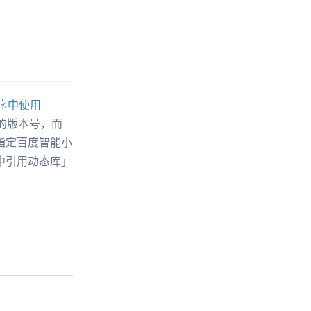
序中使用
 的版本号，而
指定百度智能小
中引用动态库」