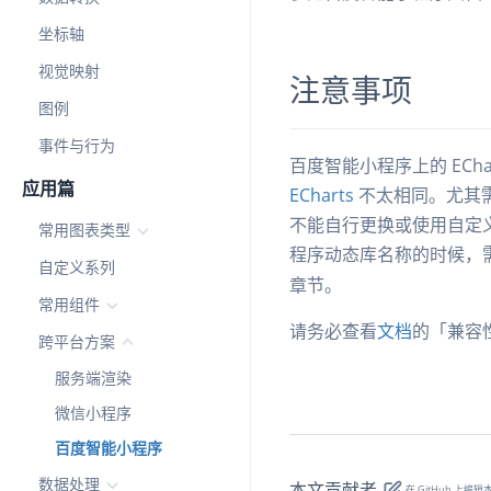
坐标轴
视觉映射
注意事项
图例
事件与行为
百度智能小程序上的 ECh
应用篇
ECharts
不太相同。尤其需
不能自行更换或使用自定
常用图表类型
程序动态库名称的时候，
自定义系列
章节。
常用组件
请务必查看
文档
的「兼容
跨平台方案
服务端渲染
微信小程序
百度智能小程序
数据处理
本文贡献者
在 GitHub 上编辑