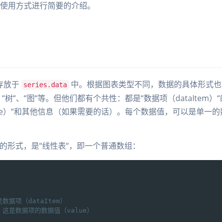
使用方式进行简要的介绍。
般存放于
中。根据图表类型不同，数据的具体形式也
series.data
“树“、“图“等。但他们都有个共性：都是“数据项（dataItem）
lue）“和其他信息（如果需要的话）。每个数据值，可以是单一
的形式，是“线性表“，即一个普通数组：
数据项（dataItem）
/ 这是数据项的数据值（value）