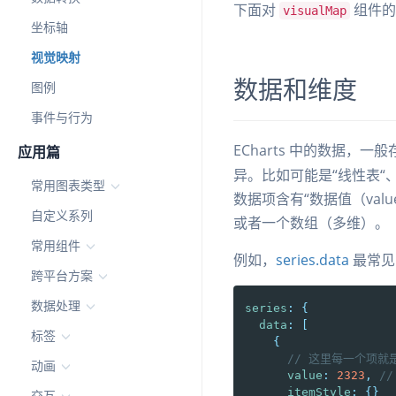
下面对
组件的
visualMap
坐标轴
视觉映射
数据和维度
图例
事件与行为
ECharts 中的数据，一
应用篇
异。比如可能是“线性表“、
常用图表类型
数据项含有“数据值（va
自定义系列
或者一个数组（多维）。
常用组件
例如，
series.data
最常见
跨平台方案
数据处理
series
:
{
data
:
[
标签
{
// 这里每一个项就是
动画
value
:
2323
,
/
itemStyle
:
{
}
交互