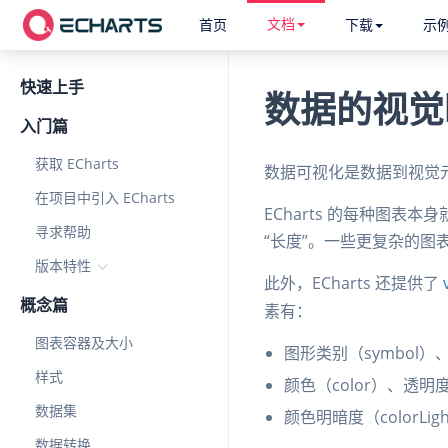
文档
首页
下载
示
快速上手
数据的视觉
入门篇
获取 ECharts
数据可视化是数据到视觉
在项目中引入 ECharts
ECharts 的每种图
寻求帮助
“长度”。一些更复杂的
版本特性
此外，ECharts 还提供了
概念篇
素有：
图表容器及大小
图形类别（symbol）、
样式
颜色（color）、透明度（
数据集
颜色明暗度（colorLigh
数据转换